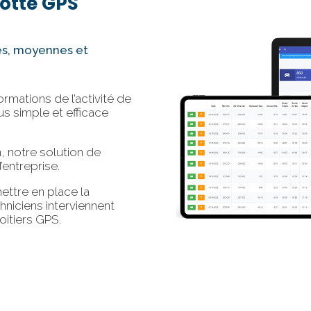
lotte GPS
tes, moyennes et
ormations de l’activité de
us simple et efficace
n, notre solution de
’entreprise.
ttre en place la
hniciens interviennent
oitiers GPS.