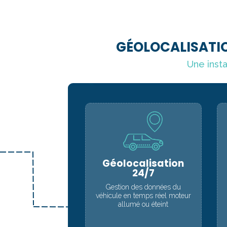
GÉOLOCALISATIO
Une insta
Géolocalisation
24/7
Gestion des données du
véhicule en temps réel moteur
allumé ou éteint