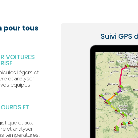
n pour tous
Suivi GPS d
R VOITURES
PRISE
icules légers et
vre et analyser
e vos équipes
LOURDS ET
istique et aux
re et analyser
 les températures,