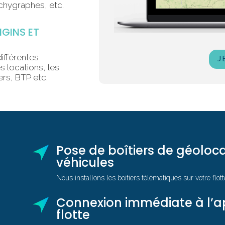
chygraphes, etc.
GINS ET
différentes
J
es locations, les
ers, BTP etc.
Pose de boîtiers de géoloca
véhicules
Nous installons les boitiers télématiques sur votre flott
Connexion immédiate à l’ap
flotte