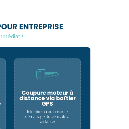
POUR ENTREPRISE
immédiat !
Coupure moteur à
distance via boîtier
e
GPS
Interdire ou autoriser le
démarrage du véhicule à
distance
.