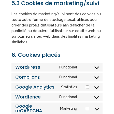
5.3 Cookies de marketing/suivi
Les cookies de marketing/suivi sont des cookies ou
toute autre forme de stockage local, utilisés pour
créer des profils d’utilisateurs afin d’afficher de la
publicité ou de suivre l’utilisateur sur ce site web ou
sur plusieurs sites web dans des finalités marketing
similaires.
6. Cookies placés
WordPress
Functional
Consent
to
Complianz
Functional
Consent
service
to
Google Analytics
wordpress
Statistics
Consent
service
to
Wordfence
complianz
Functional
Consent
service
Google
to
google-
Marketing
reCAPTCHA
service
Consent
analytics