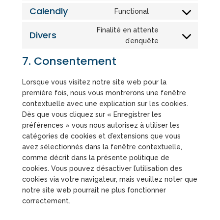
wordfence
to
Calendly
Functional
service
Consent
google-
to
Finalité en attente
Divers
recaptcha
service
Consent
d’enquête
calendly
to
7. Consentement
service
divers
Lorsque vous visitez notre site web pour la
première fois, nous vous montrerons une fenêtre
contextuelle avec une explication sur les cookies.
Dès que vous cliquez sur « Enregistrer les
préférences » vous nous autorisez à utiliser les
catégories de cookies et d’extensions que vous
avez sélectionnés dans la fenêtre contextuelle,
comme décrit dans la présente politique de
cookies. Vous pouvez désactiver l’utilisation des
cookies via votre navigateur, mais veuillez noter que
notre site web pourrait ne plus fonctionner
correctement.