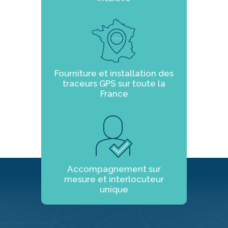
Fourniture et installation des
traceurs GPS sur toute la
France
Accompagnement sur
mesure et interlocuteur
unique