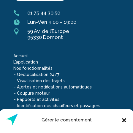

01 75 44 30 50

Lun-Ven 9:00 – 19:00

59 Av. de l’Europe
95330 Domont
Accueil
L’application
Nos fonctionnalités
–
Géolocalisation 24/7
–
Visualisation des trajets
–
Alertes et notifications automatiques
–
Coupure moteur
–
Rapports et activités
–
Identification des chauffeurs et passagers
–
Consommation réelle du carburant
–
Gestion chronotachygraphe
Gérer le consentement
Types de véhicules
–
Voitures et utilitaires