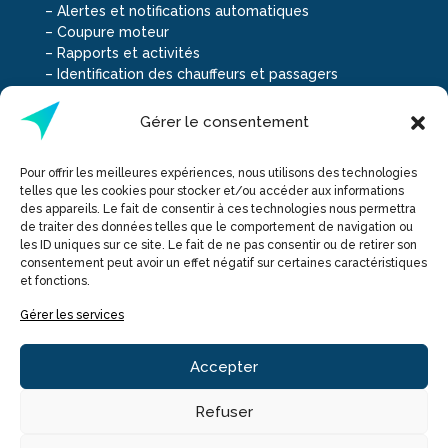
–
Alertes et notifications automatiques
–
Coupure moteur
–
Rapports et activités
–
Identification des chauffeurs et passagers
–
Consommation réelle du carburant
–
Gestion chronotachygraphe
Gérer le consentement
Types de véhicules
–
Voitures et utilitaires
Pour offrir les meilleures expériences, nous utilisons des technologies
–
Poids lourds et remorques
telles que les cookies pour stocker et/ou accéder aux informations
–
Engins
des appareils. Le fait de consentir à ces technologies nous permettra
Dashcam
de traiter des données telles que le comportement de navigation ou
Autopartage
les ID uniques sur ce site. Le fait de ne pas consentir ou de retirer son
Logistique
consentement peut avoir un effet négatif sur certaines caractéristiques
et fonctions.
A propos
Ressources
Gérer les services
Contact / devis
Demander une démo
Accepter
© Copyright
Teksat | Tous droits réservés
Refuser
Mentions légales et CGU
|
Politique de confidentialité
|
Politique des Cookies