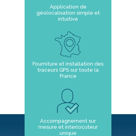
Application de
géolocalisation simple et
intuitive
Fourniture et installation des
traceurs GPS sur toute la
France
Accompagnement sur
mesure et interlocuteur
unique