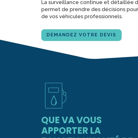
La surveillance continue et détaillée
permet de prendre des décisions pour am
de vos véhicules professionnels.
DEMANDEZ VOTRE DEVIS
QUE VA VOUS
APPORTER LA