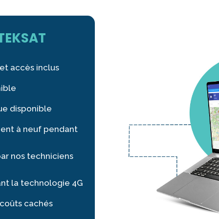
TEKSAT
 et accès inclus
nible
ue disponible
ment à neuf pendant
par nos techniciens
sant la technologie 4G
s coûts cachés