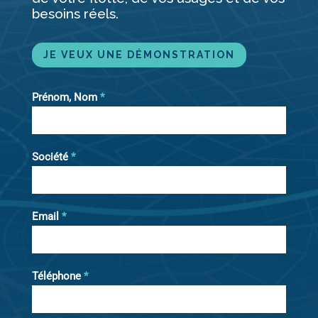
besoins réels.
JE VEUX UNE DÉMONS­TRATION
Prénom, Nom
*
Société
*
Email
*
Téléphone
*