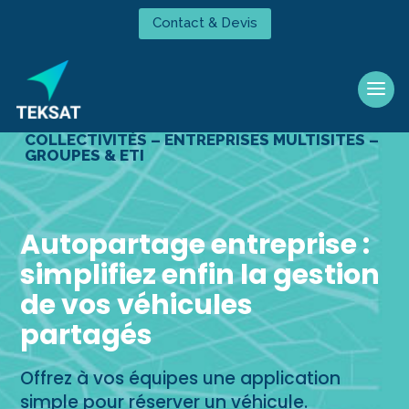
Contact & Devis
COLLECTIVITÉS – ENTREPRISES MULTISITES –
GROUPES & ETI
Autopartage entreprise :
simplifiez enfin la gestion
de vos véhicules
partagés
Offrez à vos équipes une application
simple pour réserver un véhicule.